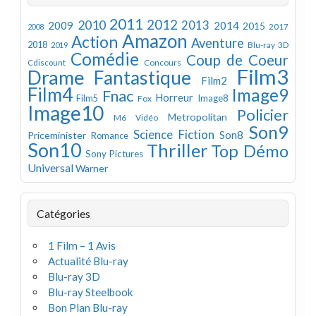
2011
2012
2010
2013
2009
2014
2015
2008
2017
Amazon
Action
Aventure
2018
Blu-ray 3D
2019
Comédie
Coup de Coeur
Concours
Cdiscount
Film3
Drame
Fantastique
Film2
Film4
Image9
Fnac
Horreur
Image8
Film5
Fox
Image10
Policier
Metropolitan
M6 Vidéo
Son9
Science Fiction
Son8
Priceminister
Romance
Son10
Thriller
Top Démo
Sony Pictures
Universal
Warner
Catégories
1 Film – 1 Avis
Actualité Blu-ray
Blu-ray 3D
Blu-ray Steelbook
Bon Plan Blu-ray