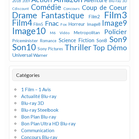
Aventure
2018
Blu-ray 3D
2019
Comédie
Coup de Coeur
Concours
Cdiscount
Film3
Drame
Fantastique
Film2
Film4
Image9
Fnac
Horreur
Image8
Film5
Fox
Image10
Policier
Metropolitan
M6 Vidéo
Son9
Science Fiction
Son8
Priceminister
Romance
Son10
Thriller
Top Démo
Sony Pictures
Universal
Warner
Catégories
1 Film – 1 Avis
Actualité Blu-ray
Blu-ray 3D
Blu-ray Steelbook
Bon Plan Blu-ray
Bon Plan Ultra HD Blu-ray
Communication
Concours Blu-ray