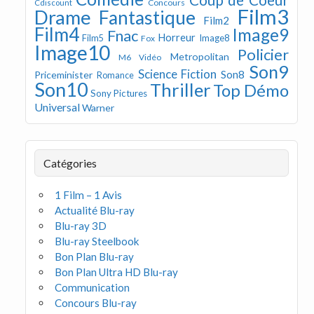
Concours
Cdiscount
Film3
Drame
Fantastique
Film2
Film4
Image9
Fnac
Horreur
Image8
Film5
Fox
Image10
Policier
Metropolitan
M6 Vidéo
Son9
Science Fiction
Son8
Priceminister
Romance
Son10
Thriller
Top Démo
Sony Pictures
Universal
Warner
Catégories
1 Film – 1 Avis
Actualité Blu-ray
Blu-ray 3D
Blu-ray Steelbook
Bon Plan Blu-ray
Bon Plan Ultra HD Blu-ray
Communication
Concours Blu-ray