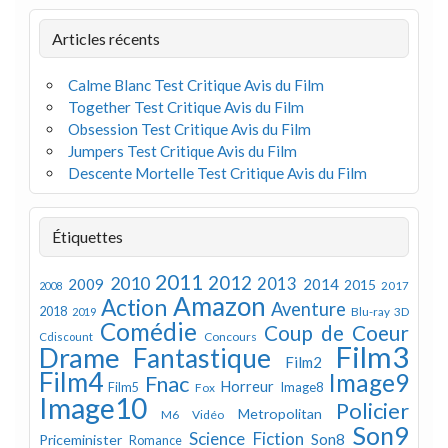
Articles récents
Calme Blanc Test Critique Avis du Film
Together Test Critique Avis du Film
Obsession Test Critique Avis du Film
Jumpers Test Critique Avis du Film
Descente Mortelle Test Critique Avis du Film
Étiquettes
2011
2012
2010
2013
2009
2014
2015
2008
2017
Amazon
Action
Aventure
2018
Blu-ray 3D
2019
Comédie
Coup de Coeur
Concours
Cdiscount
Film3
Drame
Fantastique
Film2
Film4
Image9
Fnac
Horreur
Image8
Film5
Fox
Image10
Policier
Metropolitan
M6 Vidéo
Son9
Science Fiction
Son8
Priceminister
Romance