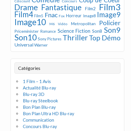
Concours
Cdiscount
Film3
Drame
Fantastique
Film2
Film4
Image9
Fnac
Horreur
Image8
Film5
Fox
Image10
Policier
Metropolitan
M6 Vidéo
Son9
Science Fiction
Son8
Priceminister
Romance
Son10
Thriller
Top Démo
Sony Pictures
Universal
Warner
Catégories
1 Film – 1 Avis
Actualité Blu-ray
Blu-ray 3D
Blu-ray Steelbook
Bon Plan Blu-ray
Bon Plan Ultra HD Blu-ray
Communication
Concours Blu-ray