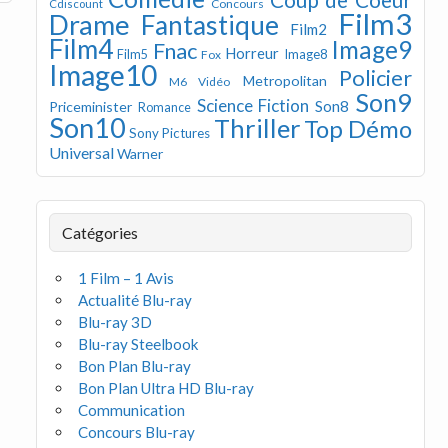
Concours
Cdiscount
Film3
Drame
Fantastique
Film2
Film4
Image9
Fnac
Horreur
Image8
Film5
Fox
Image10
Policier
Metropolitan
M6 Vidéo
Son9
Science Fiction
Son8
Priceminister
Romance
Son10
Thriller
Top Démo
Sony Pictures
Universal
Warner
Catégories
1 Film – 1 Avis
Actualité Blu-ray
Blu-ray 3D
Blu-ray Steelbook
Bon Plan Blu-ray
Bon Plan Ultra HD Blu-ray
Communication
Concours Blu-ray