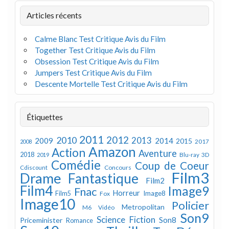
Articles récents
Calme Blanc Test Critique Avis du Film
Together Test Critique Avis du Film
Obsession Test Critique Avis du Film
Jumpers Test Critique Avis du Film
Descente Mortelle Test Critique Avis du Film
Étiquettes
2011
2012
2010
2013
2009
2014
2015
2008
2017
Amazon
Action
Aventure
2018
Blu-ray 3D
2019
Comédie
Coup de Coeur
Concours
Cdiscount
Film3
Drame
Fantastique
Film2
Film4
Image9
Fnac
Horreur
Image8
Film5
Fox
Image10
Policier
Metropolitan
M6 Vidéo
Son9
Science Fiction
Son8
Priceminister
Romance