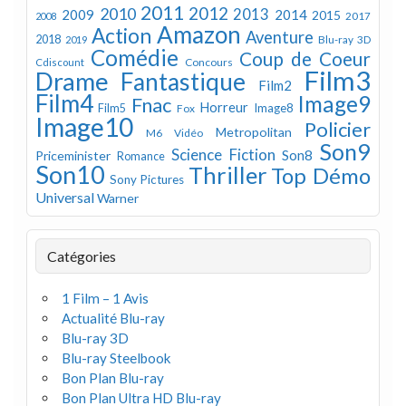
2011
2012
2010
2013
2009
2014
2015
2008
2017
Amazon
Action
Aventure
2018
Blu-ray 3D
2019
Comédie
Coup de Coeur
Concours
Cdiscount
Film3
Drame
Fantastique
Film2
Film4
Image9
Fnac
Horreur
Image8
Film5
Fox
Image10
Policier
Metropolitan
M6 Vidéo
Son9
Science Fiction
Son8
Priceminister
Romance
Son10
Thriller
Top Démo
Sony Pictures
Universal
Warner
Catégories
1 Film – 1 Avis
Actualité Blu-ray
Blu-ray 3D
Blu-ray Steelbook
Bon Plan Blu-ray
Bon Plan Ultra HD Blu-ray