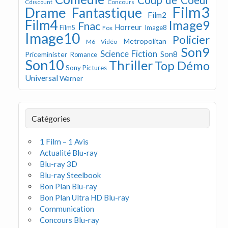
Concours
Cdiscount
Film3
Drame
Fantastique
Film2
Film4
Image9
Fnac
Horreur
Image8
Film5
Fox
Image10
Policier
Metropolitan
M6 Vidéo
Son9
Science Fiction
Son8
Priceminister
Romance
Son10
Thriller
Top Démo
Sony Pictures
Universal
Warner
Catégories
1 Film – 1 Avis
Actualité Blu-ray
Blu-ray 3D
Blu-ray Steelbook
Bon Plan Blu-ray
Bon Plan Ultra HD Blu-ray
Communication
Concours Blu-ray