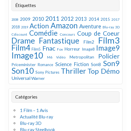
Étiquettes
2011
2012
2010
2013
2009
2014
2015
2008
2017
Amazon
Action
Aventure
2018
Blu-ray 3D
2019
Comédie
Coup de Coeur
Concours
Cdiscount
Film3
Drame
Fantastique
Film2
Film4
Image9
Fnac
Horreur
Image8
Film5
Fox
Image10
Policier
Metropolitan
M6 Vidéo
Son9
Science Fiction
Son8
Priceminister
Romance
Son10
Thriller
Top Démo
Sony Pictures
Universal
Warner
Catégories
1 Film – 1 Avis
Actualité Blu-ray
Blu-ray 3D
Blu-ray Steelbook