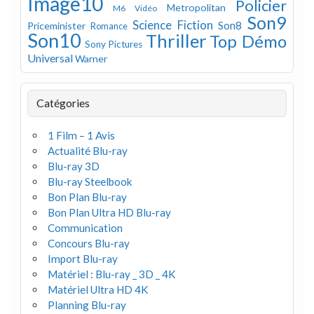
Image10
Policier
Metropolitan
M6 Vidéo
Son9
Science Fiction
Son8
Priceminister
Romance
Son10
Thriller
Top Démo
Sony Pictures
Universal
Warner
Catégories
1 Film – 1 Avis
Actualité Blu-ray
Blu-ray 3D
Blu-ray Steelbook
Bon Plan Blu-ray
Bon Plan Ultra HD Blu-ray
Communication
Concours Blu-ray
Import Blu-ray
Matériel : Blu-ray _ 3D _ 4K
Matériel Ultra HD 4K
Planning Blu-ray