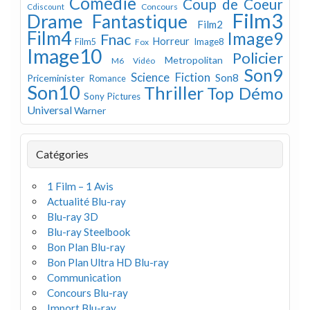
Comédie
Coup de Coeur
Concours
Cdiscount
Film3
Drame
Fantastique
Film2
Film4
Image9
Fnac
Horreur
Image8
Film5
Fox
Image10
Policier
Metropolitan
M6 Vidéo
Son9
Science Fiction
Son8
Priceminister
Romance
Son10
Thriller
Top Démo
Sony Pictures
Universal
Warner
Catégories
1 Film – 1 Avis
Actualité Blu-ray
Blu-ray 3D
Blu-ray Steelbook
Bon Plan Blu-ray
Bon Plan Ultra HD Blu-ray
Communication
Concours Blu-ray
Import Blu-ray