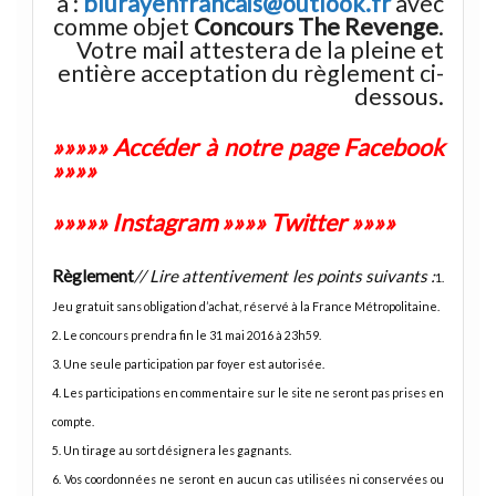
à :
blurayenfrancais@outlook.fr
avec
comme objet
Concours The Revenge
.
Votre mail attestera de la pleine et
entière acceptation du règlement ci-
dessous.
»»»»» Accéder à notre page Facebook
»»»»
»»»»» Instagram
»»»»
Twitter »»»»
Règlement
// Lire attentivement les points suivants :
1.
Jeu gratuit sans obligation d’achat, réservé à la France Métropolitaine.
2. Le concours prendra fin le 31 mai 2016 à 23h59.
3. Une seule participation par foyer est autorisée.
4. Les participations en commentaire sur le site ne seront pas prises en
compte.
5. Un tirage au sort désignera les gagnants.
6. Vos coordonnées ne seront en aucun cas utilisées ni conservées ou