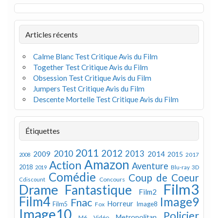
Articles récents
Calme Blanc Test Critique Avis du Film
Together Test Critique Avis du Film
Obsession Test Critique Avis du Film
Jumpers Test Critique Avis du Film
Descente Mortelle Test Critique Avis du Film
Étiquettes
2011
2012
2010
2013
2009
2014
2015
2008
2017
Amazon
Action
Aventure
2018
Blu-ray 3D
2019
Comédie
Coup de Coeur
Concours
Cdiscount
Film3
Drame
Fantastique
Film2
Film4
Image9
Fnac
Horreur
Image8
Film5
Fox
Image10
Policier
Metropolitan
M6 Vidéo