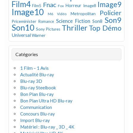
Film4
Image9
Fnac
Horreur
Image8
Film5
Fox
Image10
Policier
Metropolitan
M6 Vidéo
Son9
Science Fiction
Son8
Priceminister
Romance
Son10
Thriller
Top Démo
Sony Pictures
Universal
Warner
Catégories
1 Film – 1 Avis
Actualité Blu-ray
Blu-ray 3D
Blu-ray Steelbook
Bon Plan Blu-ray
Bon Plan Ultra HD Blu-ray
Communication
Concours Blu-ray
Import Blu-ray
Matériel : Blu-ray _ 3D _ 4K