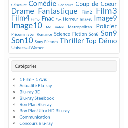
Comédie
Coup de Coeur
Concours
Cdiscount
Film3
Drame
Fantastique
Film2
Film4
Image9
Fnac
Horreur
Image8
Film5
Fox
Image10
Policier
Metropolitan
M6 Vidéo
Son9
Science Fiction
Son8
Priceminister
Romance
Son10
Thriller
Top Démo
Sony Pictures
Universal
Warner
Catégories
1 Film – 1 Avis
Actualité Blu-ray
Blu-ray 3D
Blu-ray Steelbook
Bon Plan Blu-ray
Bon Plan Ultra HD Blu-ray
Communication
Concours Blu-ray