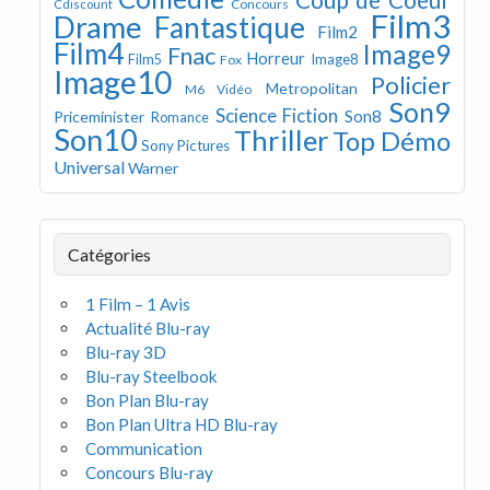
Concours
Cdiscount
Film3
Drame
Fantastique
Film2
Film4
Image9
Fnac
Horreur
Image8
Film5
Fox
Image10
Policier
Metropolitan
M6 Vidéo
Son9
Science Fiction
Son8
Priceminister
Romance
Son10
Thriller
Top Démo
Sony Pictures
Universal
Warner
Catégories
1 Film – 1 Avis
Actualité Blu-ray
Blu-ray 3D
Blu-ray Steelbook
Bon Plan Blu-ray
Bon Plan Ultra HD Blu-ray
Communication
Concours Blu-ray