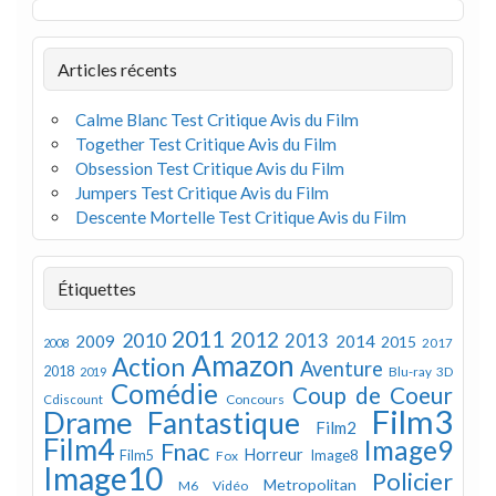
Articles récents
Calme Blanc Test Critique Avis du Film
Together Test Critique Avis du Film
Obsession Test Critique Avis du Film
Jumpers Test Critique Avis du Film
Descente Mortelle Test Critique Avis du Film
Étiquettes
2011
2012
2010
2013
2009
2014
2015
2008
2017
Amazon
Action
Aventure
2018
Blu-ray 3D
2019
Comédie
Coup de Coeur
Concours
Cdiscount
Film3
Drame
Fantastique
Film2
Film4
Image9
Fnac
Horreur
Image8
Film5
Fox
Image10
Policier
Metropolitan
M6 Vidéo