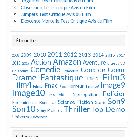
Together Test Critique Avis du Film
Obsession Test Critique Avis du Film
Jumpers Test Critique Avis du Film
Descente Mortelle Test Critique Avis du Film
Étiquettes
2011
2012
2010
2013
2009
2014
2015
2008
2017
Amazon
Action
Aventure
2018
Blu-ray 3D
2019
Comédie
Coup de Coeur
Concours
Cdiscount
Film3
Drame
Fantastique
Film2
Film4
Image9
Fnac
Horreur
Image8
Film5
Fox
Image10
Policier
Metropolitan
M6 Vidéo
Son9
Science Fiction
Son8
Priceminister
Romance
Son10
Thriller
Top Démo
Sony Pictures
Universal
Warner
Catégories