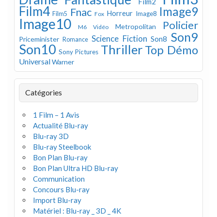
Film2
Film4
Image9
Fnac
Horreur
Image8
Film5
Fox
Image10
Policier
Metropolitan
M6 Vidéo
Son9
Science Fiction
Son8
Priceminister
Romance
Son10
Thriller
Top Démo
Sony Pictures
Universal
Warner
Catégories
1 Film – 1 Avis
Actualité Blu-ray
Blu-ray 3D
Blu-ray Steelbook
Bon Plan Blu-ray
Bon Plan Ultra HD Blu-ray
Communication
Concours Blu-ray
Import Blu-ray
Matériel : Blu-ray _ 3D _ 4K