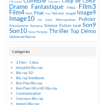
Comédie
Coup de Coeur
Concours
Cdiscount
Film3
Drame
Fantastique
Film2
Film4
Image9
Fnac
Horreur
Image8
Film5
Fox
Image10
Policier
Metropolitan
M6 Vidéo
Son9
Science Fiction
Son8
Priceminister
Romance
Son10
Thriller
Top Démo
Sony Pictures
Universal
Warner
Catégories
1 Film – 1 Avis
Actualité Blu-ray
Blu-ray 3D
Blu-ray Steelbook
Bon Plan Blu-ray
Bon Plan Ultra HD Blu-ray
Communication
Concours Blu-ray
Import Blu-ray