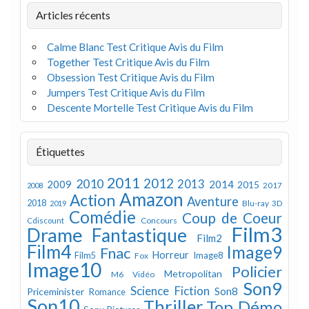
Articles récents
Calme Blanc Test Critique Avis du Film
Together Test Critique Avis du Film
Obsession Test Critique Avis du Film
Jumpers Test Critique Avis du Film
Descente Mortelle Test Critique Avis du Film
Étiquettes
2011
2012
2010
2013
2009
2014
2015
2008
2017
Amazon
Action
Aventure
2018
Blu-ray 3D
2019
Comédie
Coup de Coeur
Concours
Cdiscount
Film3
Drame
Fantastique
Film2
Film4
Image9
Fnac
Horreur
Image8
Film5
Fox
Image10
Policier
Metropolitan
M6 Vidéo
Son9
Science Fiction
Son8
Priceminister
Romance
Son10
Thriller
Top Démo