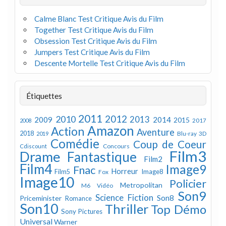
Calme Blanc Test Critique Avis du Film
Together Test Critique Avis du Film
Obsession Test Critique Avis du Film
Jumpers Test Critique Avis du Film
Descente Mortelle Test Critique Avis du Film
Étiquettes
2011
2012
2010
2013
2009
2014
2015
2008
2017
Amazon
Action
Aventure
2018
Blu-ray 3D
2019
Comédie
Coup de Coeur
Concours
Cdiscount
Film3
Drame
Fantastique
Film2
Film4
Image9
Fnac
Horreur
Image8
Film5
Fox
Image10
Policier
Metropolitan
M6 Vidéo
Son9
Science Fiction
Son8
Priceminister
Romance
Son10
Thriller
Top Démo
Sony Pictures
Universal
Warner