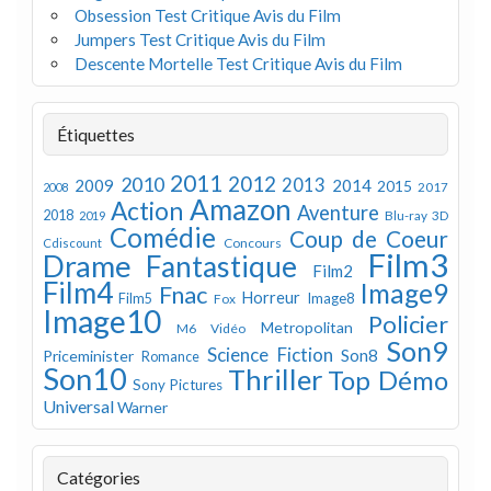
Obsession Test Critique Avis du Film
Jumpers Test Critique Avis du Film
Descente Mortelle Test Critique Avis du Film
Étiquettes
2011
2012
2010
2013
2009
2014
2015
2008
2017
Amazon
Action
Aventure
2018
Blu-ray 3D
2019
Comédie
Coup de Coeur
Concours
Cdiscount
Film3
Drame
Fantastique
Film2
Film4
Image9
Fnac
Horreur
Image8
Film5
Fox
Image10
Policier
Metropolitan
M6 Vidéo
Son9
Science Fiction
Son8
Priceminister
Romance
Son10
Thriller
Top Démo
Sony Pictures
Universal
Warner
Catégories