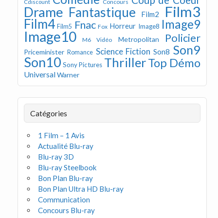
Concours
Cdiscount
Film3
Drame
Fantastique
Film2
Film4
Image9
Fnac
Horreur
Image8
Film5
Fox
Image10
Policier
Metropolitan
M6 Vidéo
Son9
Science Fiction
Son8
Priceminister
Romance
Son10
Thriller
Top Démo
Sony Pictures
Universal
Warner
Catégories
1 Film – 1 Avis
Actualité Blu-ray
Blu-ray 3D
Blu-ray Steelbook
Bon Plan Blu-ray
Bon Plan Ultra HD Blu-ray
Communication
Concours Blu-ray