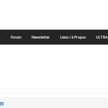
D
Forum
Newsletter
Liens / à Propos
ULTRA 
om