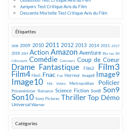
Jumpers Test Critique Avis du Film
Descente Mortelle Test Critique Avis du Film
Étiquettes
2011
2012
2010
2013
2009
2014
2015
2008
2017
Amazon
Action
Aventure
2018
Blu-ray 3D
2019
Comédie
Coup de Coeur
Concours
Cdiscount
Film3
Drame
Fantastique
Film2
Film4
Image9
Fnac
Horreur
Image8
Film5
Fox
Image10
Policier
Metropolitan
M6 Vidéo
Son9
Science Fiction
Son8
Priceminister
Romance
Son10
Thriller
Top Démo
Sony Pictures
Universal
Warner
Catégories