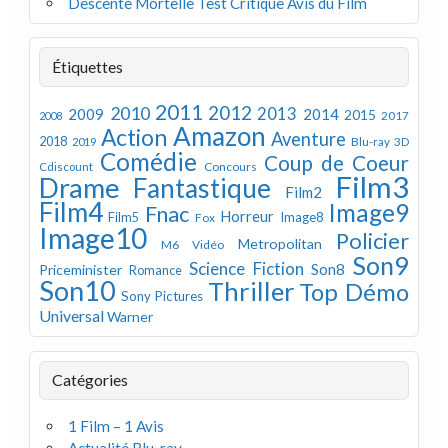
Descente Mortelle Test Critique Avis du Film
Étiquettes
2011
2012
2010
2013
2009
2014
2015
2008
2017
Amazon
Action
Aventure
2018
Blu-ray 3D
2019
Comédie
Coup de Coeur
Concours
Cdiscount
Film3
Drame
Fantastique
Film2
Film4
Image9
Fnac
Horreur
Image8
Film5
Fox
Image10
Policier
Metropolitan
M6 Vidéo
Son9
Science Fiction
Son8
Priceminister
Romance
Son10
Thriller
Top Démo
Sony Pictures
Universal
Warner
Catégories
1 Film – 1 Avis