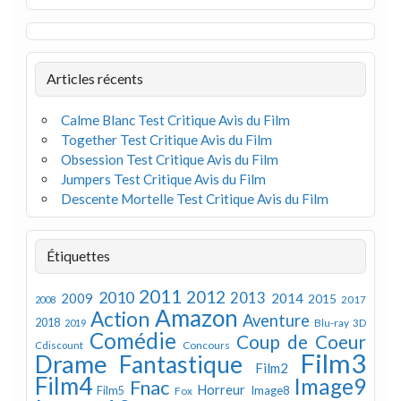
Articles récents
Calme Blanc Test Critique Avis du Film
Together Test Critique Avis du Film
Obsession Test Critique Avis du Film
Jumpers Test Critique Avis du Film
Descente Mortelle Test Critique Avis du Film
Étiquettes
2011
2012
2010
2013
2009
2014
2015
2008
2017
Amazon
Action
Aventure
2018
Blu-ray 3D
2019
Comédie
Coup de Coeur
Concours
Cdiscount
Film3
Drame
Fantastique
Film2
Film4
Image9
Fnac
Horreur
Image8
Film5
Fox