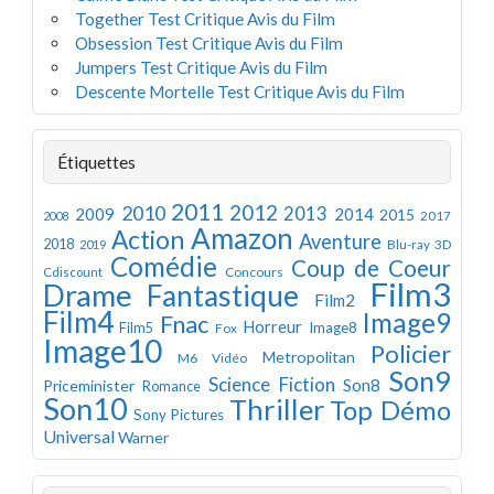
Together Test Critique Avis du Film
Obsession Test Critique Avis du Film
Jumpers Test Critique Avis du Film
Descente Mortelle Test Critique Avis du Film
Étiquettes
2011
2012
2010
2013
2009
2014
2015
2008
2017
Amazon
Action
Aventure
2018
Blu-ray 3D
2019
Comédie
Coup de Coeur
Concours
Cdiscount
Film3
Drame
Fantastique
Film2
Film4
Image9
Fnac
Horreur
Image8
Film5
Fox
Image10
Policier
Metropolitan
M6 Vidéo
Son9
Science Fiction
Son8
Priceminister
Romance
Son10
Thriller
Top Démo
Sony Pictures
Universal
Warner