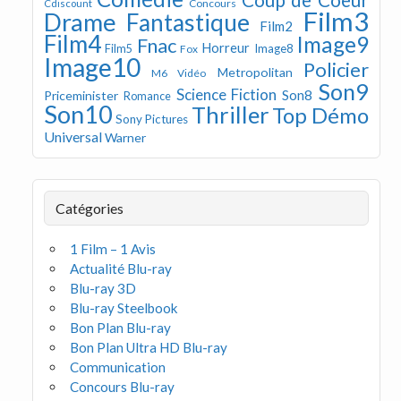
Concours
Cdiscount
Film3
Drame
Fantastique
Film2
Film4
Image9
Fnac
Horreur
Image8
Film5
Fox
Image10
Policier
Metropolitan
M6 Vidéo
Son9
Science Fiction
Son8
Priceminister
Romance
Son10
Thriller
Top Démo
Sony Pictures
Universal
Warner
Catégories
1 Film – 1 Avis
Actualité Blu-ray
Blu-ray 3D
Blu-ray Steelbook
Bon Plan Blu-ray
Bon Plan Ultra HD Blu-ray
Communication
Concours Blu-ray