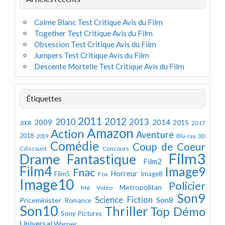
Calme Blanc Test Critique Avis du Film
Together Test Critique Avis du Film
Obsession Test Critique Avis du Film
Jumpers Test Critique Avis du Film
Descente Mortelle Test Critique Avis du Film
Étiquettes
2011
2012
2010
2013
2009
2014
2015
2008
2017
Amazon
Action
Aventure
2018
Blu-ray 3D
2019
Comédie
Coup de Coeur
Concours
Cdiscount
Film3
Drame
Fantastique
Film2
Film4
Image9
Fnac
Horreur
Image8
Film5
Fox
Image10
Policier
Metropolitan
M6 Vidéo
Son9
Science Fiction
Son8
Priceminister
Romance
Son10
Thriller
Top Démo
Sony Pictures
Universal
Warner