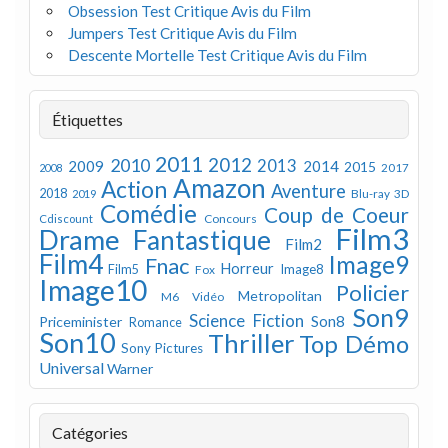
Obsession Test Critique Avis du Film
Jumpers Test Critique Avis du Film
Descente Mortelle Test Critique Avis du Film
Étiquettes
2011
2012
2010
2013
2009
2014
2015
2008
2017
Amazon
Action
Aventure
2018
Blu-ray 3D
2019
Comédie
Coup de Coeur
Concours
Cdiscount
Film3
Drame
Fantastique
Film2
Film4
Image9
Fnac
Horreur
Image8
Film5
Fox
Image10
Policier
Metropolitan
M6 Vidéo
Son9
Science Fiction
Son8
Priceminister
Romance
Son10
Thriller
Top Démo
Sony Pictures
Universal
Warner
Catégories