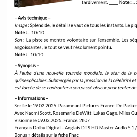
tardivement. _____
Note :
… 
– Avis technique –
Image
: Splendide, le détail se vaut de tous les instants. Le pi
Note :
… 10/10
Son
: La piste se montre volontaire sur l’ensemble. Les sé
angoissantes, le tout se veut résolument pointu.
Note :
…10/10
– Synopsis –
À l’aube d’une nouvelle tournée mondiale, la star de la 
qu’inexplicables. Submergée par la pression de la célébrité et
est forcée de se confronter à son passé obscur pour tenter de r
– Informations –
Sortie le 19.02.2025. Paramount Pictures France. De Parker
Avec Naomi Scott, Rosemarie DeWitt, Lukas Gage, Miles Gut
Visionné le 09.03.2025. France. 2h07
Français Dolby Digital – Anglais DTS HD Master Audio 5.1 / 
Bonus
» détails sur la fiche Fnac