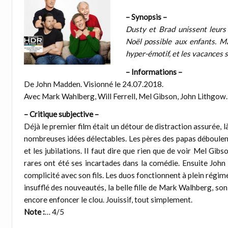
– Synopsis –
Dusty et Brad unissent leurs 
Noël possible aux enfants. M
hyper-émotif, et les vacances 
– Informations –
De John Madden. Visionné le 24.07.2018.
Avec Mark Wahlberg, Will Ferrell, Mel Gibson, John Lithgow.
– Critique subjective –
Déjà le premier film était un détour de distraction assurée, là
nombreuses idées délectables. Les pères des papas déboulent
et les jubilations. Il faut dire que rien que de voir Mel Gibs
rares ont été ses incartades dans la comédie. Ensuite John
complicité avec son fils. Les duos fonctionnent à plein régim
insufflé des nouveautés, la belle fille de Mark Walhberg, son
encore enfoncer le clou. Jouissif, tout simplement.
Note :
… 4/5