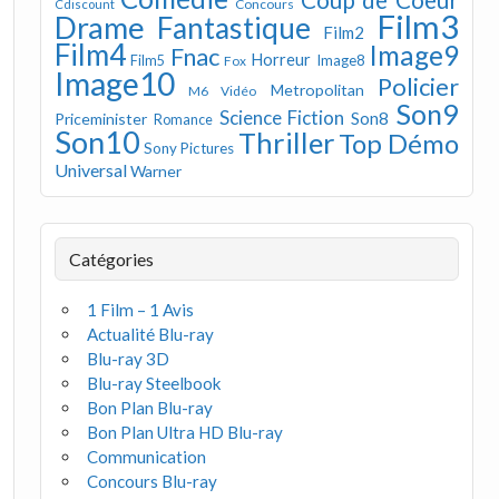
Concours
Cdiscount
Film3
Drame
Fantastique
Film2
Film4
Image9
Fnac
Horreur
Image8
Film5
Fox
Image10
Policier
Metropolitan
M6 Vidéo
Son9
Science Fiction
Son8
Priceminister
Romance
Son10
Thriller
Top Démo
Sony Pictures
Universal
Warner
Catégories
1 Film – 1 Avis
Actualité Blu-ray
Blu-ray 3D
Blu-ray Steelbook
Bon Plan Blu-ray
Bon Plan Ultra HD Blu-ray
Communication
Concours Blu-ray