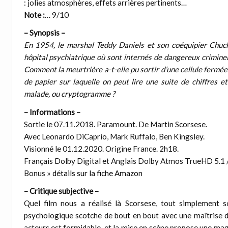
: jolies atmosphères, effets arrières pertinents…
Note :
… 9/10
– Synopsis –
En 1954, le marshal Teddy Daniels et son coéquipier Chuck
hôpital psychiatrique où sont internés de dangereux criminel
Comment la meurtrière a-t-elle pu sortir d’une cellule fermée d
de papier sur laquelle on peut lire une suite de chiffres 
malade, ou cryptogramme ?
– Informations –
Sortie le 07.11.2018. Paramount. De Martin Scorsese.
Avec Leonardo DiCaprio, Mark Ruffalo, Ben Kingsley.
Visionné le 01.12.2020. Origine France. 2h18.
Français Dolby Digital et Anglais Dolby Atmos TrueHD 5.1 /
Bonus »
détails sur la fiche Amazon
– Critique subjective –
Quel film nous a réalisé là Scorsese, tout simplement so
psychologique scotche de bout en bout avec une maîtrise d
acteurs est formidable, et la mise en scène propose une magn