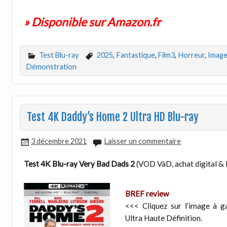
» Disponible sur Amazon.fr
Test Blu-ray
2025
,
Fantastique
,
Film3
,
Horreur
,
Imag
Démonstration
Test 4K Daddy’s Home 2 Ultra HD Blu-ray
3 décembre 2021
Laisser un commentaire
Test 4K Blu-ray Very Bad Dads 2
(VOD VàD, achat digital & 
BREF review
<<< Cliquez sur l’image à ga
Ultra Haute Définition.