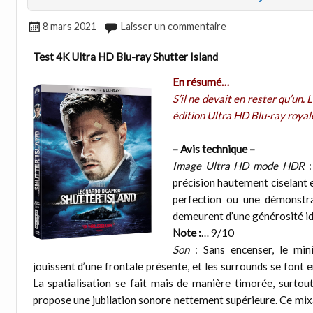
8 mars 2021
Laisser un commentaire
Test 4K Ultra HD Blu-ray Shutter Island
En résumé…
S’il ne devait en rester qu’un.
édition Ultra HD Blu-ray roya
– Avis technique –
Image Ultra HD mode HDR
précision hautement ciselant e
perfection ou une démonstrat
demeurent d’une générosité id
Note :
… 9/10
Son
: Sans encenser, le min
jouissent d’une frontale présente, et les surrounds se font
La spatialisation se fait mais de manière timorée, surto
propose une jubilation sonore nettement supérieure. Ce mix