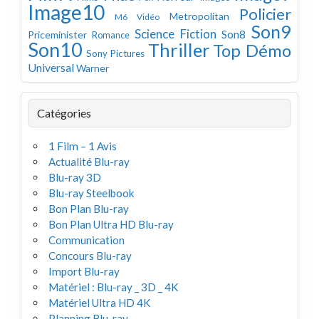
Image10
Policier
Metropolitan
M6 Vidéo
Son9
Science Fiction
Son8
Priceminister
Romance
Son10
Thriller
Top Démo
Sony Pictures
Universal
Warner
Catégories
1 Film – 1 Avis
Actualité Blu-ray
Blu-ray 3D
Blu-ray Steelbook
Bon Plan Blu-ray
Bon Plan Ultra HD Blu-ray
Communication
Concours Blu-ray
Import Blu-ray
Matériel : Blu-ray _ 3D _ 4K
Matériel Ultra HD 4K
Planning Blu-ray