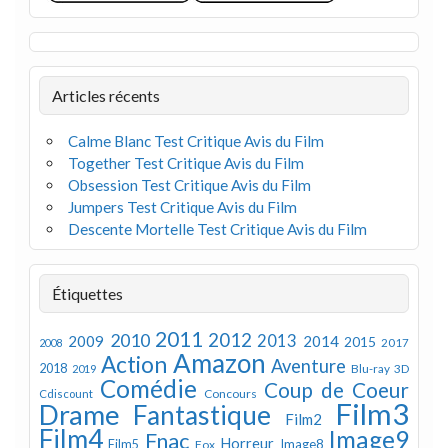
Articles récents
Calme Blanc Test Critique Avis du Film
Together Test Critique Avis du Film
Obsession Test Critique Avis du Film
Jumpers Test Critique Avis du Film
Descente Mortelle Test Critique Avis du Film
Étiquettes
2011
2012
2010
2013
2009
2014
2015
2008
2017
Amazon
Action
Aventure
2018
Blu-ray 3D
2019
Comédie
Coup de Coeur
Concours
Cdiscount
Film3
Drame
Fantastique
Film2
Film4
Image9
Fnac
Horreur
Image8
Film5
Fox