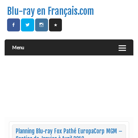
Blu-ray en Français.com
Menu
Planning Blu-ray Fox Pathé EuropaCorp MGM –