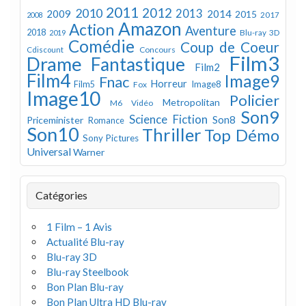
2011
2012
2010
2013
2009
2014
2015
2008
2017
Amazon
Action
Aventure
2018
Blu-ray 3D
2019
Comédie
Coup de Coeur
Concours
Cdiscount
Film3
Drame
Fantastique
Film2
Film4
Image9
Fnac
Horreur
Image8
Film5
Fox
Image10
Policier
Metropolitan
M6 Vidéo
Son9
Science Fiction
Son8
Priceminister
Romance
Son10
Thriller
Top Démo
Sony Pictures
Universal
Warner
Catégories
1 Film – 1 Avis
Actualité Blu-ray
Blu-ray 3D
Blu-ray Steelbook
Bon Plan Blu-ray
Bon Plan Ultra HD Blu-ray