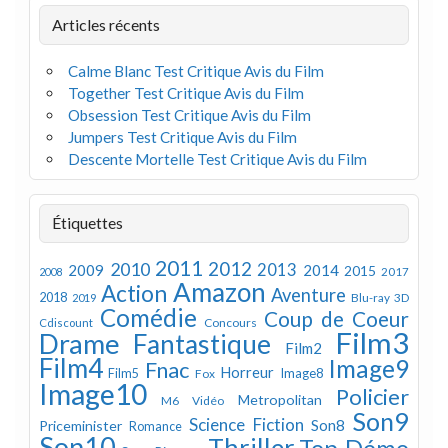
Articles récents
Calme Blanc Test Critique Avis du Film
Together Test Critique Avis du Film
Obsession Test Critique Avis du Film
Jumpers Test Critique Avis du Film
Descente Mortelle Test Critique Avis du Film
Étiquettes
2011
2012
2010
2013
2009
2014
2015
2008
2017
Amazon
Action
Aventure
2018
Blu-ray 3D
2019
Comédie
Coup de Coeur
Concours
Cdiscount
Film3
Drame
Fantastique
Film2
Film4
Image9
Fnac
Horreur
Image8
Film5
Fox
Image10
Policier
Metropolitan
M6 Vidéo
Son9
Science Fiction
Son8
Priceminister
Romance
Son10
Thriller
Top Démo