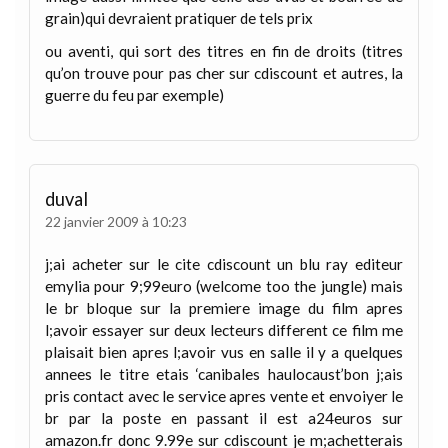
grain)qui devraient pratiquer de tels prix
ou aventi, qui sort des titres en fin de droits (titres
qu’on trouve pour pas cher sur cdiscount et autres, la
guerre du feu par exemple)
duval
22 janvier 2009 à 10:23
j;ai acheter sur le cite cdiscount un blu ray editeur
emylia pour 9;99euro (welcome too the jungle) mais
le br bloque sur la premiere image du film apres
l;avoir essayer sur deux lecteurs different ce film me
plaisait bien apres l;avoir vus en salle il y a quelques
annees le titre etais ‘canibales haulocaust’bon j;ais
pris contact avec le service apres vente et envoiyer le
br par la poste en passant il est a24euros sur
amazon.fr donc 9.99e sur cdiscount je m;achetterais