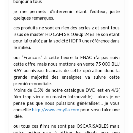
bonjour à tous
je me permets d’intervenir étant l’éditeur, juste
quelques remarques.
ces produits ne sont en rien des series z et sont tous
issus de master HD CAM SR 1080p 24i/s, le son étant
pour lui traité par la société HDFR une référence dans
le milieu.
oui “Francois” à cette heure la FNAC n’a pas suivi
cette offre, mais nous mettons en vente 75 000 BLU
RAY au niveau francais de cette opération donc la
grande majorité des enseignes va suivre cette
première mondiale.
Moins de 0.5% de notre catalogue DVD est en 4/3(
film trop vieux ou master introuvable)… alors je ne
pense pas que nous puissions généraliser… je vous
conseille
http://www.emylia.com
pour vosu faire une
idée.
oui tous ces films ne sont pas OSCARISABLES mais
notre action vise à attirer les clients vers une