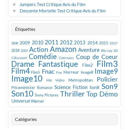
Jumpers Test Critique Avis du Film
Descente Mortelle Test Critique Avis du Film
Étiquettes
2011
2012
2010
2013
2009
2014
2015
2008
2017
Amazon
Action
Aventure
2018
Blu-ray 3D
2019
Comédie
Coup de Coeur
Concours
Cdiscount
Film3
Drame
Fantastique
Film2
Film4
Image9
Fnac
Horreur
Image8
Film5
Fox
Image10
Policier
Metropolitan
M6 Vidéo
Son9
Science Fiction
Son8
Priceminister
Romance
Son10
Thriller
Top Démo
Sony Pictures
Universal
Warner
Catégories