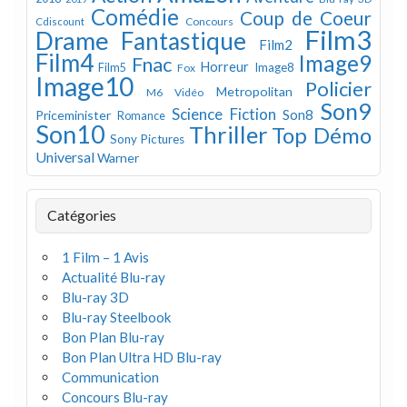
Comédie
Coup de Coeur
Concours
Cdiscount
Film3
Drame
Fantastique
Film2
Film4
Image9
Fnac
Horreur
Image8
Film5
Fox
Image10
Policier
Metropolitan
M6 Vidéo
Son9
Science Fiction
Son8
Priceminister
Romance
Son10
Thriller
Top Démo
Sony Pictures
Universal
Warner
Catégories
1 Film – 1 Avis
Actualité Blu-ray
Blu-ray 3D
Blu-ray Steelbook
Bon Plan Blu-ray
Bon Plan Ultra HD Blu-ray
Communication
Concours Blu-ray