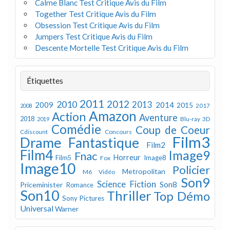
Calme Blanc Test Critique Avis du Film
Together Test Critique Avis du Film
Obsession Test Critique Avis du Film
Jumpers Test Critique Avis du Film
Descente Mortelle Test Critique Avis du Film
Étiquettes
2011
2012
2010
2013
2009
2014
2015
2008
2017
Amazon
Action
Aventure
2018
Blu-ray 3D
2019
Comédie
Coup de Coeur
Concours
Cdiscount
Film3
Drame
Fantastique
Film2
Film4
Image9
Fnac
Horreur
Image8
Film5
Fox
Image10
Policier
Metropolitan
M6 Vidéo
Son9
Science Fiction
Son8
Priceminister
Romance
Son10
Thriller
Top Démo
Sony Pictures
Universal
Warner