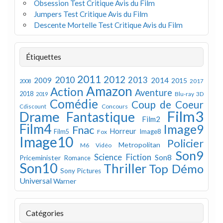
Obsession Test Critique Avis du Film
Jumpers Test Critique Avis du Film
Descente Mortelle Test Critique Avis du Film
Étiquettes
2011
2012
2010
2013
2009
2014
2015
2008
2017
Amazon
Action
Aventure
2018
Blu-ray 3D
2019
Comédie
Coup de Coeur
Concours
Cdiscount
Film3
Drame
Fantastique
Film2
Film4
Image9
Fnac
Horreur
Image8
Film5
Fox
Image10
Policier
Metropolitan
M6 Vidéo
Son9
Science Fiction
Son8
Priceminister
Romance
Son10
Thriller
Top Démo
Sony Pictures
Universal
Warner
Catégories