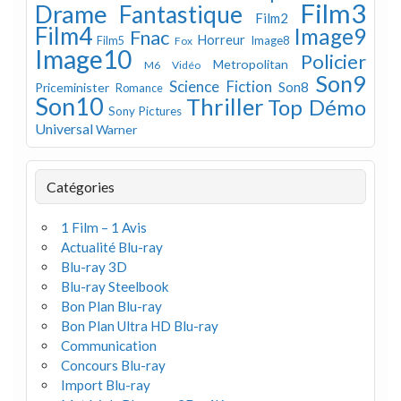
Film3
Drame
Fantastique
Film2
Film4
Image9
Fnac
Horreur
Image8
Film5
Fox
Image10
Policier
Metropolitan
M6 Vidéo
Son9
Science Fiction
Son8
Priceminister
Romance
Son10
Thriller
Top Démo
Sony Pictures
Universal
Warner
Catégories
1 Film – 1 Avis
Actualité Blu-ray
Blu-ray 3D
Blu-ray Steelbook
Bon Plan Blu-ray
Bon Plan Ultra HD Blu-ray
Communication
Concours Blu-ray
Import Blu-ray