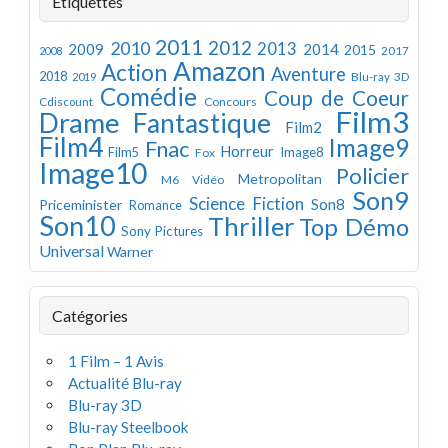
Étiquettes
2011
2012
2010
2013
2009
2014
2015
2008
2017
Amazon
Action
Aventure
2018
Blu-ray 3D
2019
Comédie
Coup de Coeur
Concours
Cdiscount
Film3
Drame
Fantastique
Film2
Film4
Image9
Fnac
Horreur
Image8
Film5
Fox
Image10
Policier
Metropolitan
M6 Vidéo
Son9
Science Fiction
Son8
Priceminister
Romance
Son10
Thriller
Top Démo
Sony Pictures
Universal
Warner
Catégories
1 Film – 1 Avis
Actualité Blu-ray
Blu-ray 3D
Blu-ray Steelbook