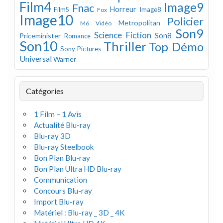
Film4
Image9
Fnac
Horreur
Image8
Film5
Fox
Image10
Policier
Metropolitan
M6 Vidéo
Son9
Science Fiction
Son8
Priceminister
Romance
Son10
Thriller
Top Démo
Sony Pictures
Universal
Warner
Catégories
1 Film – 1 Avis
Actualité Blu-ray
Blu-ray 3D
Blu-ray Steelbook
Bon Plan Blu-ray
Bon Plan Ultra HD Blu-ray
Communication
Concours Blu-ray
Import Blu-ray
Matériel : Blu-ray _ 3D _ 4K