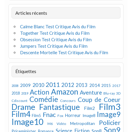
Articles récents
Calme Blanc Test Critique Avis du Film
Together Test Critique Avis du Film
Obsession Test Critique Avis du Film
Jumpers Test Critique Avis du Film
Descente Mortelle Test Critique Avis du Film
Étiquettes
2011
2012
2010
2013
2009
2014
2015
2008
2017
Amazon
Action
Aventure
2018
Blu-ray 3D
2019
Comédie
Coup de Coeur
Concours
Cdiscount
Film3
Drame
Fantastique
Film2
Film4
Image9
Fnac
Horreur
Image8
Film5
Fox
Image10
Policier
Metropolitan
M6 Vidéo
Son9
Science Fiction
Son8
Priceminister
Romance