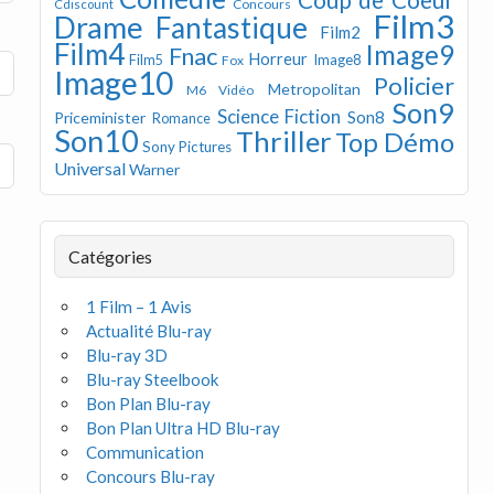
Concours
Cdiscount
Film3
Drame
Fantastique
Film2
Film4
Image9
Fnac
Horreur
Image8
Film5
Fox
Image10
Policier
Metropolitan
M6 Vidéo
Son9
Science Fiction
Son8
Priceminister
Romance
Son10
Thriller
Top Démo
Sony Pictures
Universal
Warner
Catégories
1 Film – 1 Avis
Actualité Blu-ray
Blu-ray 3D
Blu-ray Steelbook
Bon Plan Blu-ray
Bon Plan Ultra HD Blu-ray
Communication
Concours Blu-ray