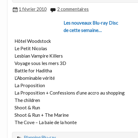
1 février 2010
2 commentaires
Les nouveaux Blu-ray Disc
de cette semaine…
Hôtel Woodstock
Le Petit Nicolas
Lesbian Vampire Killers
Voyage sous les mers 3D
Battle for Haditha
L’Abominable vérité
La Proposition
La Proposition + Confessions d’une accro au shopping
The children
Shoot & Run
Shoot & Run + The Marine
The Cove – La baie de la honte
Planning Blu-ray