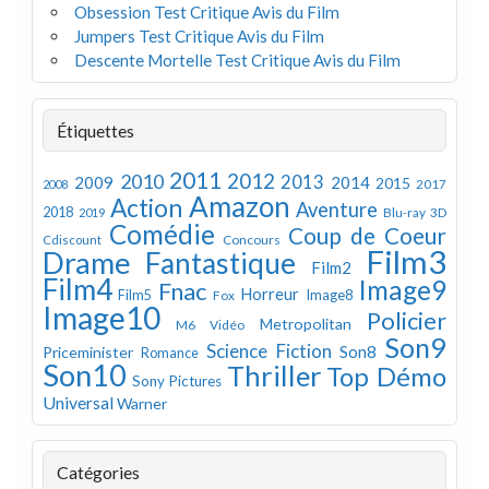
Obsession Test Critique Avis du Film
Jumpers Test Critique Avis du Film
Descente Mortelle Test Critique Avis du Film
Étiquettes
2011
2012
2010
2013
2009
2014
2015
2008
2017
Amazon
Action
Aventure
2018
Blu-ray 3D
2019
Comédie
Coup de Coeur
Concours
Cdiscount
Film3
Drame
Fantastique
Film2
Film4
Image9
Fnac
Horreur
Image8
Film5
Fox
Image10
Policier
Metropolitan
M6 Vidéo
Son9
Science Fiction
Son8
Priceminister
Romance
Son10
Thriller
Top Démo
Sony Pictures
Universal
Warner
Catégories