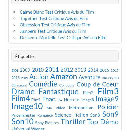
Calme Blanc Test Critique Avis du Film
Together Test Critique Avis du Film
Obsession Test Critique Avis du Film
Jumpers Test Critique Avis du Film
Descente Mortelle Test Critique Avis du Film
Étiquettes
2011
2012
2010
2013
2009
2014
2015
2008
2017
Amazon
Action
Aventure
2018
Blu-ray 3D
2019
Comédie
Coup de Coeur
Concours
Cdiscount
Film3
Drame
Fantastique
Film2
Film4
Image9
Fnac
Horreur
Image8
Film5
Fox
Image10
Policier
Metropolitan
M6 Vidéo
Son9
Science Fiction
Son8
Priceminister
Romance
Son10
Thriller
Top Démo
Sony Pictures
Universal
Warner