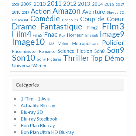
2011
2012
2010
2013
2009
2014
2015
2008
2017
Amazon
Action
Aventure
2018
Blu-ray 3D
2019
Comédie
Coup de Coeur
Concours
Cdiscount
Film3
Drame
Fantastique
Film2
Film4
Image9
Fnac
Horreur
Image8
Film5
Fox
Image10
Policier
Metropolitan
M6 Vidéo
Son9
Science Fiction
Son8
Priceminister
Romance
Son10
Thriller
Top Démo
Sony Pictures
Universal
Warner
Catégories
1 Film – 1 Avis
Actualité Blu-ray
Blu-ray 3D
Blu-ray Steelbook
Bon Plan Blu-ray
Bon Plan Ultra HD Blu-ray