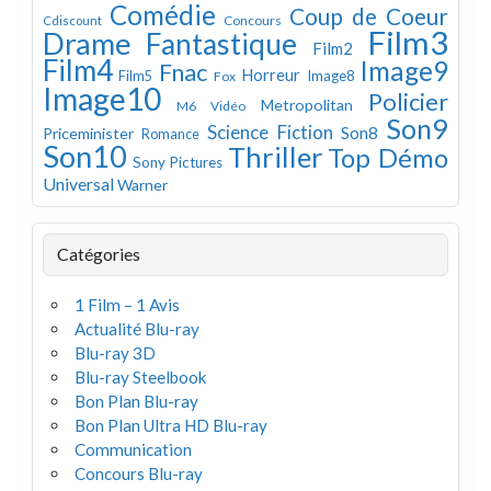
Comédie
Coup de Coeur
Concours
Cdiscount
Film3
Drame
Fantastique
Film2
Film4
Image9
Fnac
Horreur
Image8
Film5
Fox
Image10
Policier
Metropolitan
M6 Vidéo
Son9
Science Fiction
Son8
Priceminister
Romance
Son10
Thriller
Top Démo
Sony Pictures
Universal
Warner
Catégories
1 Film – 1 Avis
Actualité Blu-ray
Blu-ray 3D
Blu-ray Steelbook
Bon Plan Blu-ray
Bon Plan Ultra HD Blu-ray
Communication
Concours Blu-ray