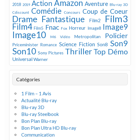
Amazon
Action
Aventure
2018
Blu-ray 3D
2019
Comédie
Coup de Coeur
Concours
Cdiscount
Film3
Drame
Fantastique
Film2
Film4
Image9
Fnac
Horreur
Image8
Film5
Fox
Image10
Policier
Metropolitan
M6 Vidéo
Son9
Science Fiction
Son8
Priceminister
Romance
Son10
Thriller
Top Démo
Sony Pictures
Universal
Warner
Catégories
1 Film – 1 Avis
Actualité Blu-ray
Blu-ray 3D
Blu-ray Steelbook
Bon Plan Blu-ray
Bon Plan Ultra HD Blu-ray
Communication