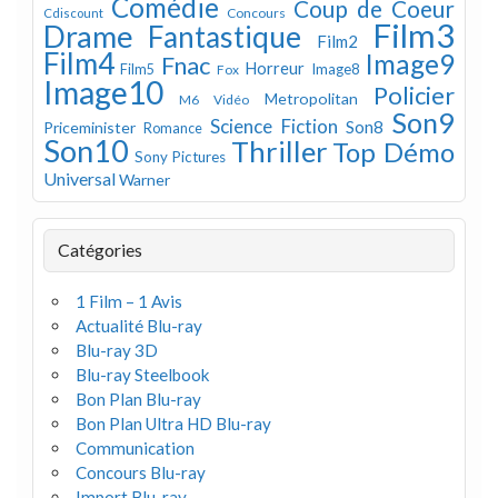
Comédie
Coup de Coeur
Concours
Cdiscount
Film3
Drame
Fantastique
Film2
Film4
Image9
Fnac
Horreur
Image8
Film5
Fox
Image10
Policier
Metropolitan
M6 Vidéo
Son9
Science Fiction
Son8
Priceminister
Romance
Son10
Thriller
Top Démo
Sony Pictures
Universal
Warner
Catégories
1 Film – 1 Avis
Actualité Blu-ray
Blu-ray 3D
Blu-ray Steelbook
Bon Plan Blu-ray
Bon Plan Ultra HD Blu-ray
Communication
Concours Blu-ray
Import Blu-ray